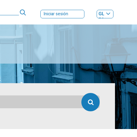
GL
Iniciar sesión
ES
|