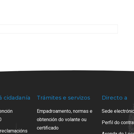
á cidadanía
Trámites e servizos
Directo a
ención
Empadroamento, normas e
Sede electrónic
0
obtención do volante ou
Perfil do contr
certificado
 reclamacións
Axenda de Lec