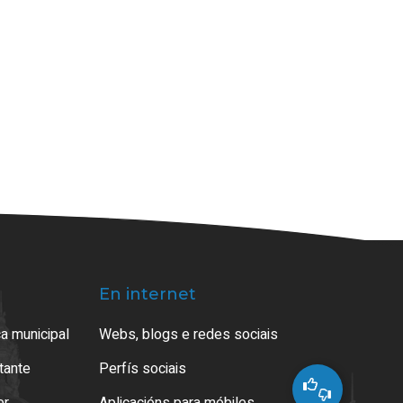
En internet
a municipal
Webs, blogs e redes sociais
atante
Perfís sociais
er
Aplicacións para móbiles