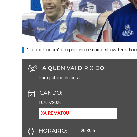
"Depor Locura" é o primeiro e único show temático
A QUEN VAI DIRIXIDO
:
Para público en xeral
CANDO
:
10/07/2026
XA REMATOU
20.30 h
HORARIO
: