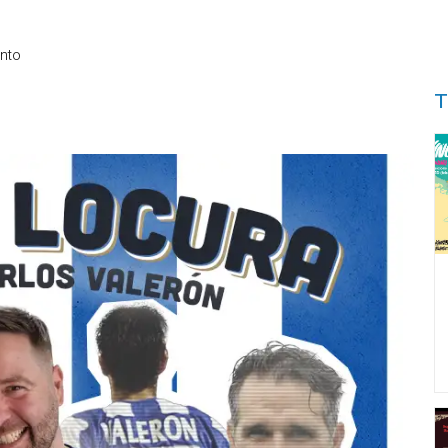
nto
T