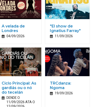
A velada de
"El show de
Londres
Ignatius Farray"
04/09/2026
11/09/2026
Ciclo Principal: As
TRCdanza:
gardiás ou o nó
Ngoma
do tecelán
19/09/2026
DENDE O
11/09/2026 ATA O
12/09/2026