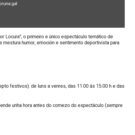
runa.gal
or Locura", o primeiro e único espectáculo temático de
e mestura humor, emoción e sentimento deportivista para
to festivos): de luns a venres, das 11.00 ás 15.00 h e das
 dende unha hora antes do comezo do espectáculo (sempre