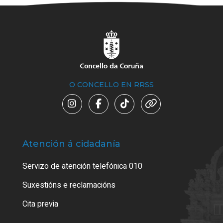
O CONCELLO EN RRSS
Atención á cidadanía
Trá
Servizo de atención telefónica 010
Empa
certi
Suxestións e reclamacións
Como
Cita previa
Tarx