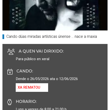
Cando dúas miradas artísticas únense ... nace a maxia
A QUEN VAI DIRIXIDO
:
Para público en xeral
CANDO
:
Dende o 26/05/2026 ata o 12/06/2026
XA REMATOU
HORARIO
:
Luns a venres de 8.00 a 21.00 h