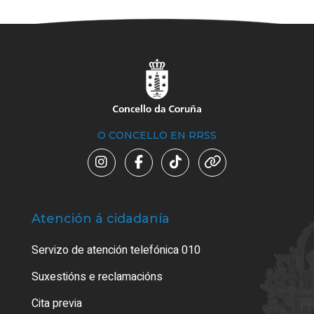
O CONCELLO EN RRSS
Atención á cidadanía
Trá
Servizo de atención telefónica 010
Empa
certi
Suxestións e reclamacións
Como
Cita previa