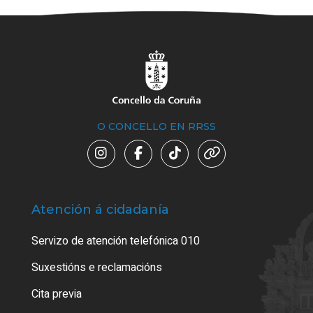
O CONCELLO EN RRSS
Atención á cidadanía
Trá
Servizo de atención telefónica 010
Empa
certi
Suxestións e reclamacións
Como
Cita previa