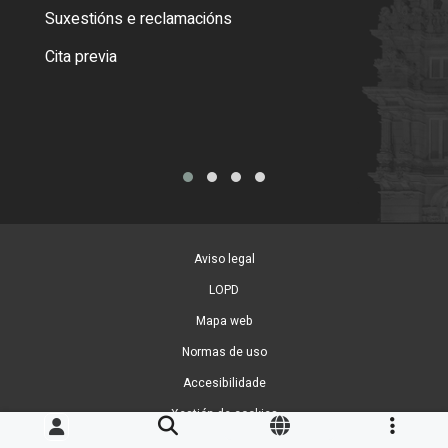
certi
Suxestións e reclamacións
Como
Cita previa
Tarx
Aviso legal
LOPD
Mapa web
Normas de uso
Accesibilidade
Xestión de cookies