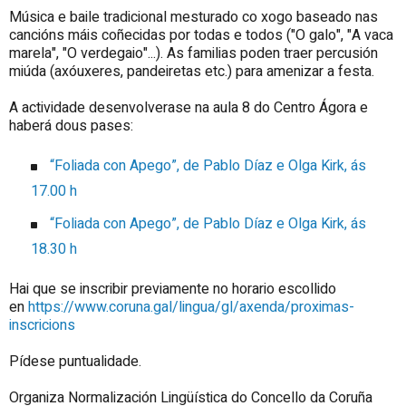
Música e baile tradicional mesturado co xogo baseado nas
cancións máis coñecidas por todas e todos (
"O galo", "A vaca
marela", "O verdegaio".
..). As familias poden traer percusión
miúda (axóuxeres, pandeiretas etc.) para amenizar a festa.
A actividade desenvolverase na aula 8 do Centro Ágora e
haberá dous pases:
“Foliada con Apego”, de Pablo Díaz e Olga Kirk, ás
17.00 h
“Foliada con Apego”, de Pablo Díaz e Olga Kirk, ás
18.30 h
Hai que se inscribir previamente no horario escollido
en
https://www.coruna.gal/lingua/gl/axenda/proximas-
inscricions
Pídese puntualidade.
Organiza Normalización Lingüística do Concello da Coruña