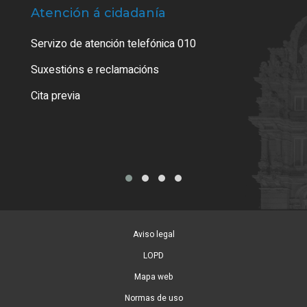
Atención á cidadanía
Trá
Servizo de atención telefónica 010
Empa
certi
Suxestións e reclamacións
Como
Cita previa
Tarx
Aviso legal
LOPD
Mapa web
Normas de uso