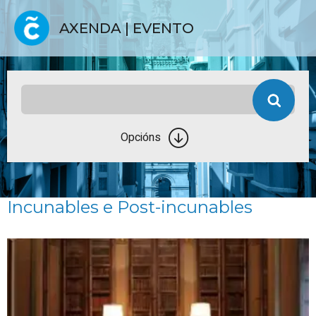
AXENDA | EVENTO
Opcións
Incunables e Post-incunables