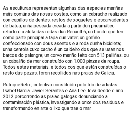
As esculturas representan algunhas das especies mariñas
máis comúns das nosas costas, como un cabracho realizado
con cepillos de dentes, restos de xoguetes e escarvadentes
de batea; unha pescada creada a partir dun pneumático
retorto e a aleta das rodas dun Renault 6; un bonito que ten
como parte principal a tapa dun váter; un golfiño
confeccionado con dous asentos e a roda dunha bicicleta;
unha centola cuxo cacho é un caldeiro dos que se usan nos
barcos do palangre; un corvo mariño feito con 513 palliñas; ou
un cabaliño de mar construído con 1.000 pinzas de roupa.
Todos estes materiais, e todos cos que están construídas o
resto das pezas, foron recollidos nas praias de Galicia.
RetoqueRetro, colectivo constituído polo trío de artistas
Isabel García, Javier Serantes e Ana Lee, leva desde o ano
2012 percorrendo as praias galegas denunciando a
contaminación plástica, investigando a orixe dos residuos e
transformando en arte o lixo que trae o mar.