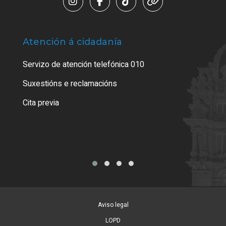
Atención á cidadanía
Trá
Servizo de atención telefónica 010
Empa
certi
Suxestións e reclamacións
Como
Cita previa
Tarx
Aviso legal
LOPD