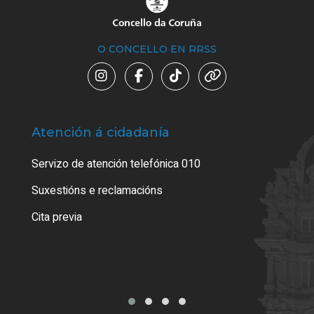
O CONCELLO EN RRSS
Atención á cidadanía
Trá
Servizo de atención telefónica 010
Empa
certi
Suxestións e reclamacións
Como
Cita previa
Tarx