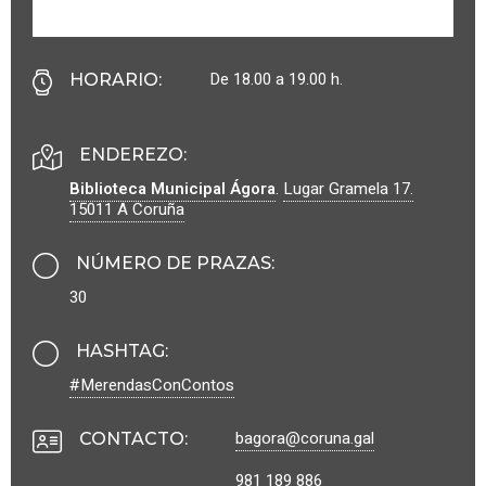
De 18.00 a 19.00 h.
HORARIO
:
ENDEREZO:
Biblioteca Municipal Ágora
.
Lugar Gramela 17.
15011
A Coruña
NÚMERO DE PRAZAS
:
30
HASHTAG
:
#MerendasConContos
bagora@coruna.gal
CONTACTO
:
981 189 886