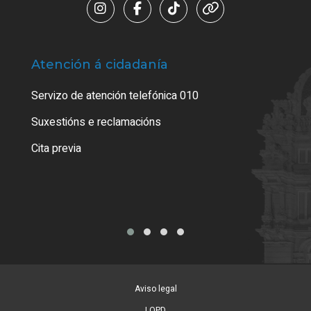
Atención á cidadanía
Trá
Servizo de atención telefónica 010
Empa
certi
Suxestións e reclamacións
Como
Cita previa
Tarx
Aviso legal
LOPD