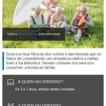
Visita o
álbum de fotos
desta actividade
Goza cos teus fillos/as dos contos e das historias que os
Ratos de Lonxedetodo, uns simpáticos ratiños e ratiñas,
traen á túa biblioteca. Déixate contaxiar dos seus bos
costumes: a lectura en familia.
A QUEN VAI DIRIXIDO?
:
De 3 a 7 anos, ambas idades incluídas.
A QUEN VAI DIRIXIDO
: