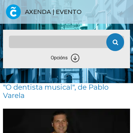
AXENDA | EVENTO
Opcións
"O dentista musical", de Pablo
Varela