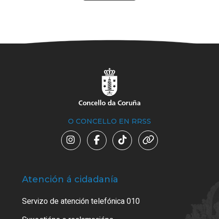
O CONCELLO EN RRSS
Atención á cidadanía
Trá
Servizo de atención telefónica 010
Empa
certi