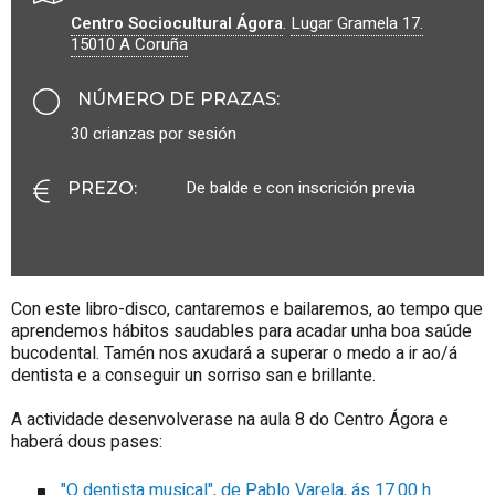
Centro Sociocultural Ágora
.
Lugar Gramela 17.
15010
A Coruña
NÚMERO DE PRAZAS
:
30 crianzas por sesión
De balde e con inscrición previa
PREZO
:
Con este libro-disco, cantaremos e bailaremos, ao tempo que
aprendemos hábitos saudables para acadar unha boa saúde
bucodental. Tamén nos axudará a superar o medo a ir ao/á
dentista e a conseguir un sorriso san e brillante.
A actividade desenvolverase na aula 8 do Centro Ágora e
haberá dous pases:
"O dentista musical", de Pablo Varela, ás 17.00 h