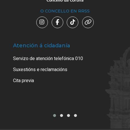
O CONCELLO EN RRSS
Atención á cidadanía
Trá
Servizo de atención telefónica 010
Empa
certi
Suxestións e reclamacións
Como
Cita previa
Tarx