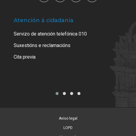
Atención á cidadanía
Trá
Servizo de atención telefónica 010
Empa
certi
Suxestións e reclamacións
Como
Cita previa
Tarx
Aviso legal
LOPD