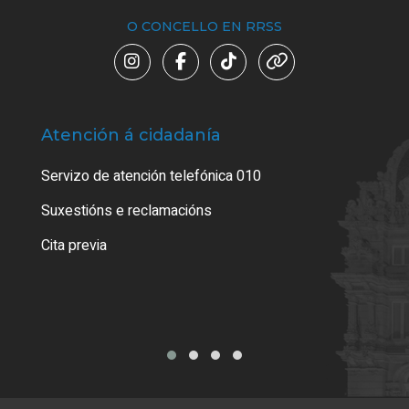
O CONCELLO EN RRSS
Atención á cidadanía
Trá
Servizo de atención telefónica 010
Empa
certi
Suxestións e reclamacións
Como
Cita previa
Tarx