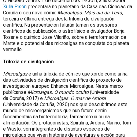
O vindeiro venres 1 de decembro ás 19.30 h, a ilustradora
Xulia Pisón
presentará no planetario da Casa das Ciencias da
Coruña o seu novo cómic
Microalgas. Máis alá da Terra
,
terceira e última entrega desta triloxía de divulgación
científica. Na presentación falarán tamén os asesores
científicos da publicación, o astrofísico e divulgador Borja
Tosar e o químico Jose Vilariño, sobre a terraformación de
Marte e o potencial das microalgas na conquista do planeta
vermello.
Triloxía de divulgación
Microalgas
é unha triloxía de cómics que xorde como unha
das actividades de divulgación científica do proxecto de
investigación europeo Enhance Microalgae. Neste marco
publícanse
Microalgas. O mundo oculto
(Universidade
da Coruña, 2017) e
Microalgas. O mar de Ardora
(Universidade da Coruña, 2020) nos que descubrimos este
mundo de microorganismos que nun futuro serán
fundamentais na biotecnoloxía, farmacoloxía ou na
alimentación. Os protagonistas, Spirulina, Ardora, Nanno, Tom
e Wasto, son integrantes de distintas especies de
microalgas que viven historias de aventuras e acción para