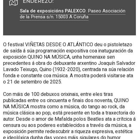
ENDEREZO:
Sala de exposicións PALEXCO
.
Paseo Asociación
de la Prensa s/n.
15003
A Coruña
O festival
VIÑETAS DESDE O ATLÁNTICO
deu o pistoletazo
de saída á súa programación expositiva coa inatuguración da
exposición
QUINO NA MÚSICA
, unha homenaxe sen
precedentes á obra do debuxante arxentino Joaquín Salvador
Lavado Teixugo, Quino (1932-2020), centrada na súa relación
fonda e constante coa música. A mostra poderá visitarse ata
o 21 de setembro de 2025.
Con máis de 100 debuxos orixinais, entre eles tiras
publicadas entre os cincuenta e finais dos noventa,
QUINO
NA MÚSICA
mostra como a música, do tango ao rock, da
música clásica ao pop, está presente en toda a traxectoria do
autor. Desde o amor de Mafalda polos Beatles ata a crítcica á
censura ou aos poderes establecidos a través da música, a
exposición permite redescubrir a riqueza expresiva, estética
e ideolóxica dunha das voces máis sigulares do humor