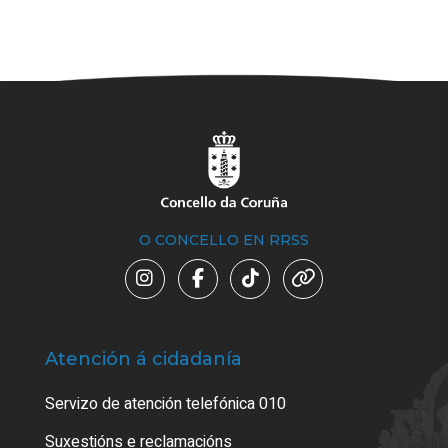
O CONCELLO EN RRSS
Atención á cidadanía
Trá
Servizo de atención telefónica 010
Empa
certi
Suxestións e reclamacións