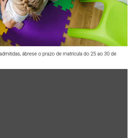
s admitidas, ábrese o prazo de matrícula do 25 ao 30 de