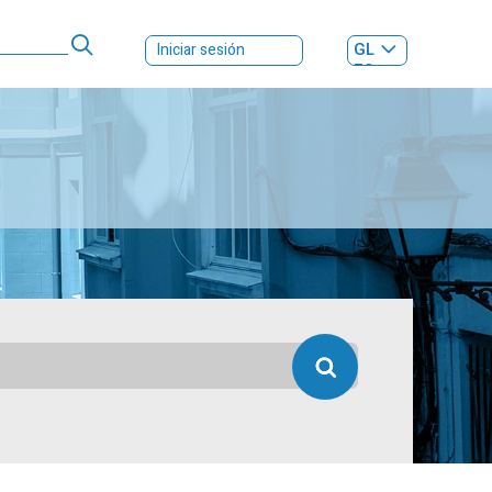
GL
Iniciar sesión
ES
|