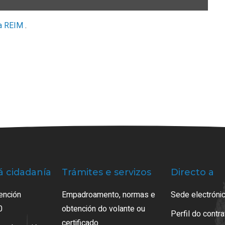
na REIM
.
á cidadanía
Trámites e servizos
Directo a
ención
Empadroamento, normas e
Sede electrónic
0
obtención do volante ou
Perfil do contr
certificado