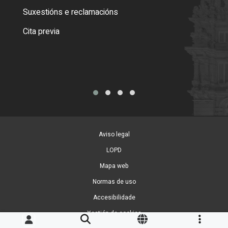
certi
Suxestións e reclamacións
Como
Cita previa
Tarx
Aviso legal
LOPD
Mapa web
Normas de uso
Accesibilidade
Xestión de cookies