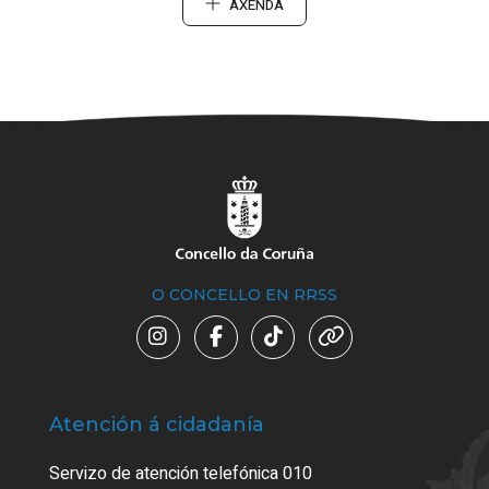
AXENDA
O CONCELLO EN RRSS
Atención á cidadanía
Trá
Servizo de atención telefónica 010
Empa