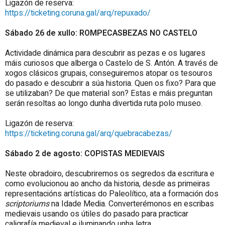
Ligazón de reserva:
https://ticketing.coruna.gal/arq/repuxado/
Sábado 26 de xullo: ROMPECASBEZAS NO CASTELO
Actividade dinámica para descubrir as pezas e os lugares
máis curiosos que alberga o Castelo de S. Antón. A través de
xogos clásicos grupais, conseguiremos atopar os tesouros
do pasado e descubrir a súa historia. Quen os fixo? Para que
se utilizaban? De que material son? Estas e máis preguntan
serán resoltas ao longo dunha divertida ruta polo museo.
Ligazón de reserva:
https://ticketing.coruna.gal/arq/quebracabezas/
Sábado 2 de agosto: COPISTAS MEDIEVAIS
Neste obradoiro, descubriremos os segredos da escritura e
como evolucionou ao ancho da historia, desde as primeiras
representacións artísticas do Paleolítico, ata a formación dos
scriptoriums
na Idade Media. Converterémonos en escribas
medievais usando os útiles do pasado para practicar
caligrafía medieval e iluminando unha letra.