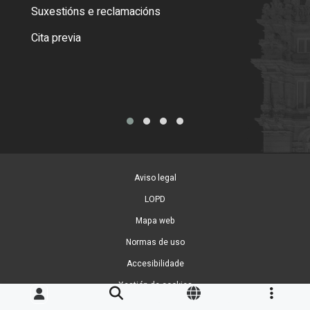
certi
Suxestións e reclamacións
Como
Cita previa
Tarx
Aviso legal
LOPD
Mapa web
Normas de uso
Accesibilidade
Xestión de cookies