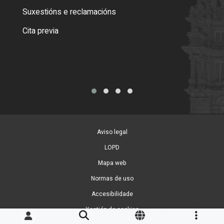
certi
Suxestións e reclamacións
Como
Cita previa
Tarx
Aviso legal
LOPD
Mapa web
Normas de uso
Accesibilidade
Xestión de cookies