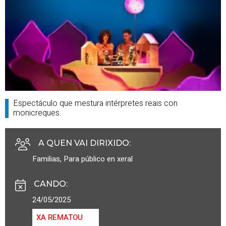
Espectáculo que mestura intérpretes reais con
monicreques.
A QUEN VAI DIRIXIDO
:
Familias
,
Para público en xeral
CANDO
:
24/05/2025
XA REMATOU