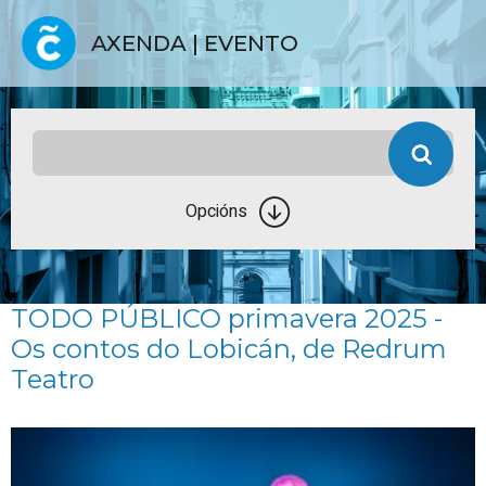
AXENDA | EVENTO
Opcións
TODO PÚBLICO primavera 2025 -
Os contos do Lobicán, de Redrum
Teatro