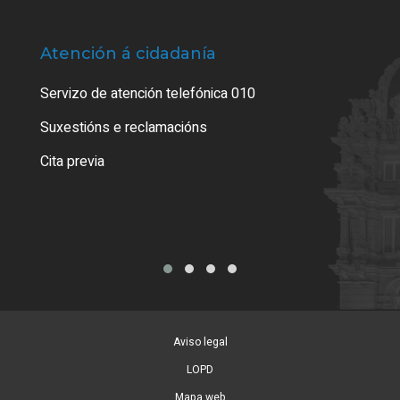
Atención á cidadanía
Trá
Servizo de atención telefónica 010
Empa
certi
Suxestións e reclamacións
Como
Cita previa
Tarx
Aviso legal
LOPD
Mapa web