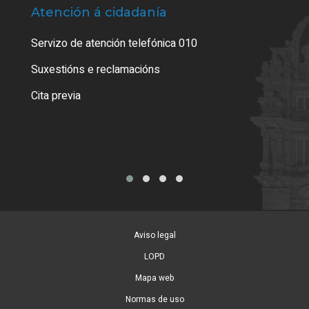
Atención á cidadanía
Trá
Servizo de atención telefónica 010
Empa
certi
Suxestións e reclamacións
Como
Cita previa
Tarx
Aviso legal
LOPD
Mapa web
Normas de uso