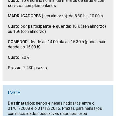
Custo
: 15 € horario normal de mañá ou de tarde e con
servizos complementarios:
MADRUGADORES
(sen almorzo): de 8.30 h a 10.00 h
Custo por participante e quenda
: 10 € (sen almorzo)
ou 15€ (con almorzo)
COMEDOR
: desde as 14.00 ata as 15.30 h (poden saír
desde as 15.00 h)
Custo:
20 €
Prazas
: 2.430 prazas
IMCE
Destinatarios
: nenos e nenas nados/as entre o
01/01/2008 e o 31/12/2016. Prazas para nenas/os
con necesidades educativas especiais e/ou