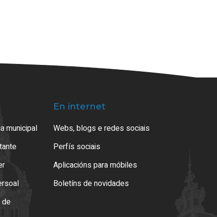
En internet
a municipal
Webs, blogs e redes sociais
atante
Perfís sociais
er
Aplicacións para móbiles
ersoal
Boletíns de novidades
o de