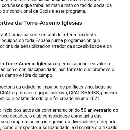
 coruñeses que traballan man a man co tecido social da
io incondicional de Gadis a este programa.
tiva da Torre-Arsenio Iglesias
á A Coruña na sede estatal de referencia desta
ce equipos de toda España nunha programación que
ccións de sensibilización arredor da accesibilidade e da
da Torre-Arsenio Iglesias
e permitirá poñer en valor o
oas con e sen discapacidade, nun formato que promove o
es dentro e fóra do campo.
ectoria da cidade no impulso de políticas vinculadas ao
 CRAT e polo seu equipo inclusivo, CRAT SHARKS, primeiro
nómico e estatal desde que foi creado no ano 2021.
co inicio dos actos de conmemoración do
50 aniversario do
cinco décadas, o club consolidouse como unha das
 seu compromiso coa integración, a diversidade, o deporte
 como o respecto, a solidariedade, a disciplina e o traballo