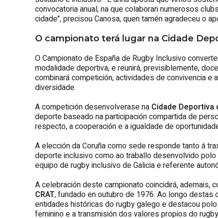
convocatoria anual, na que colaboran numerosos clubs
cidade", precisou Canosa, quen tamén agradeceu o apo
O campionato terá lugar na Cidade Depor
O Campionato de España de Rugby Inclusivo converter
modalidade deportiva, e reunirá, previsiblemente, do
combinará competición, actividades de convivencia e a
diversidade.
A competición desenvolverase na
Cidade Deportiva 
deporte baseado na participación compartida de pers
respecto, a cooperación e a igualdade de oportunidad
A elección da Coruña como sede responde tanto á trax
deporte inclusivo como ao traballo desenvolvido polo
equipo de rugby inclusivo de Galicia e referente auto
A celebración deste campionato coincidirá, ademais, 
CRAT
, fundado en outubro de 1976. Ao longo destas 
entidades históricas do rugby galego e destacou polo
feminino e a transmisión dos valores propios do rugby,