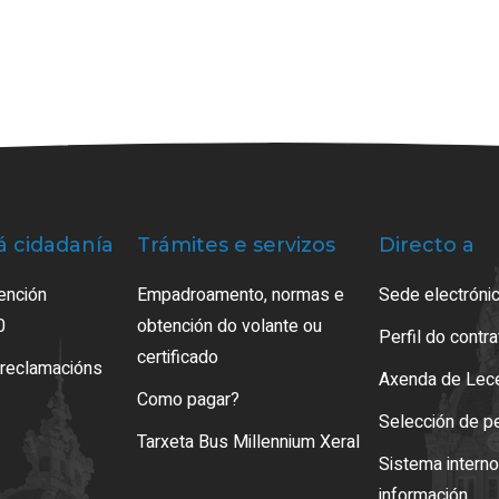
á cidadanía
Trámites e servizos
Directo a
ención
Empadroamento, normas e
Sede electrónic
0
obtención do volante ou
Perfil do contr
certificado
 reclamacións
Axenda de Lec
Como pagar?
Selección de p
Tarxeta Bus Millennium Xeral
Sistema intern
información