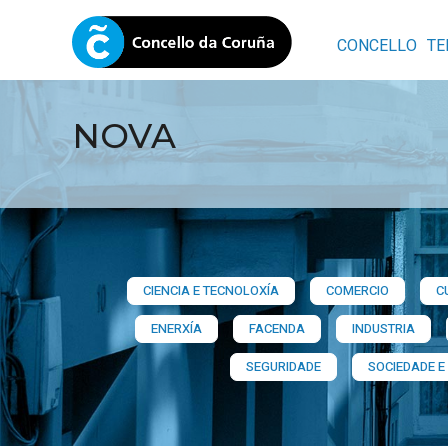
CONCELLO
TE
NOVA
CIENCIA E TECNOLOXÍA
COMERCIO
C
ENERXÍA
FACENDA
INDUSTRIA
SEGURIDADE
SOCIEDADE E