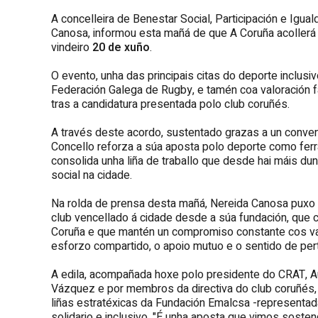
A concelleira de Benestar Social, Participación e Igu
Canosa, informou esta mañá de que A Coruña acollerá
vindeiro
20 de xuño
.
O evento, unha das principais citas do deporte inclusiv
Federación Galega de Rugby, e tamén coa valoración 
tras a candidatura presentada polo club coruñés.
A través deste acordo, sustentado grazas a un conven
Concello reforza a súa aposta polo deporte como ferra
consolida unha liña de traballo que desde hai máis du
social na cidade.
Na rolda de prensa desta mañá, Nereida Canosa puxo en
club vencellado á cidade desde a súa fundación, que 
Coruña e que mantén un compromiso constante cos val
esforzo compartido, o apoio mutuo e o sentido de per
A edila, acompañada hoxe polo presidente do CRAT, Au
Vázquez e por membros da directiva do club coruñés, 
liñas estratéxicas da Fundación Emalcsa -representada
solidario e inclusivo. "É unha aposta que vimos sost