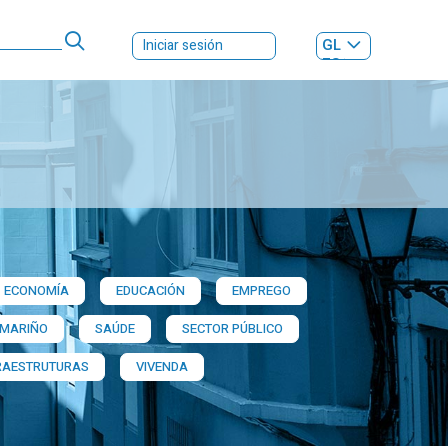
GL
Iniciar sesión
ES
|
ECONOMÍA
EDUCACIÓN
EMPREGO
 MARIÑO
SAÚDE
SECTOR PÚBLICO
RAESTRUTURAS
VIVENDA