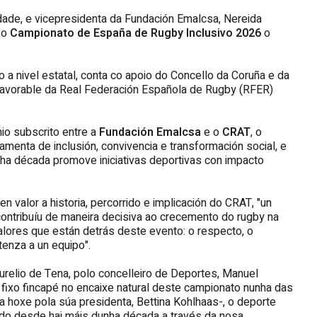
aldade, e vicepresidenta da Fundación Emalcsa, Nereida
 o
Campionato de España de Rugby Inclusivo 2026
o
o a nivel estatal, conta co apoio do Concello da Coruña e da
favorable da Real Federación Española de Rugby (RFER)
io subscrito entre a
Fundación Emalcsa
e o
CRAT
, o
menta de inclusión, convivencia e transformación social, e
nha década promove iniciativas deportivas con impacto
 valor a historia, percorrido e implicación do CRAT, "un
contribuíu de maneira decisiva ao crecemento do rugby na
ores que están detrás deste evento: o respecto, o
tenza a un equipo".
relio de Tena, polo concelleiro de Deportes, Manuel
fixo fincapé no encaixe natural deste campionato nunha das
 hoxe pola súa presidenta, Bettina Kohlhaas-, o deporte
endo desde hai máis dunha década a través da nosa