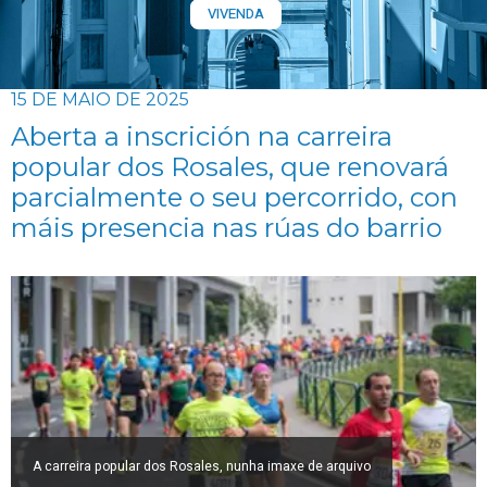
VIVENDA
15 DE MAIO DE 2025
Aberta a inscrición na carreira
popular dos Rosales, que renovará
parcialmente o seu percorrido, con
máis presencia nas rúas do barrio
A carreira popular dos Rosales, nunha imaxe de arquivo