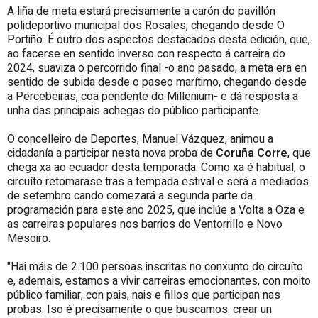
A liña de meta estará precisamente a carón do pavillón
polideportivo municipal dos Rosales, chegando desde O
Portiño. É outro dos aspectos destacados desta edición, que,
ao facerse en sentido inverso con respecto á carreira do
2024, suaviza o percorrido final -o ano pasado, a meta era en
sentido de subida desde o paseo marítimo, chegando desde
a Percebeiras, coa pendente do Millenium- e dá resposta a
unha das principais achegas do público participante.
O concelleiro de Deportes, Manuel Vázquez, animou a
cidadanía a participar nesta nova proba de
Coruña Corre
, que
chega xa ao ecuador desta temporada. Como xa é habitual, o
circuíto retomarase tras a tempada estival e será a mediados
de setembro cando comezará a segunda parte da
programación para este ano 2025, que inclúe a Volta a Oza e
as carreiras populares nos barrios do Ventorrillo e Novo
Mesoiro.
"Hai máis de 2.100 persoas inscritas no conxunto do circuíto
e, ademais, estamos a vivir carreiras emocionantes, con moito
público familiar, con pais, nais e fillos que participan nas
probas. Iso é precisamente o que buscamos: crear un