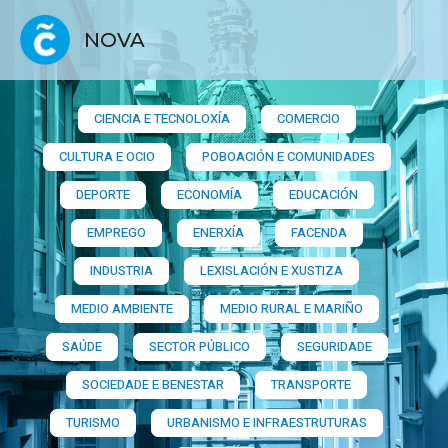
NOVA
CIENCIA E TECNOLOXÍA
COMERCIO
CULTURA E OCIO
POBOACIÓN E COMUNIDADES
DEPORTE
ECONOMÍA
EDUCACIÓN
EMPREGO
ENERXÍA
FACENDA
INDUSTRIA
LEXISLACIÓN E XUSTIZA
MEDIO AMBIENTE
MEDIO RURAL E MARIÑO
SAÚDE
SECTOR PÚBLICO
SEGURIDADE
SOCIEDADE E BENESTAR
TRANSPORTE
TURISMO
URBANISMO E INFRAESTRUTURAS