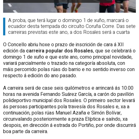
A proba, que terá lugar o domingo 1 de xuño, marcará o
ecuador desta tempada do circuíto Coruña Corre. Das sete
carreiras previstas este ano, a dos Rosales será a cuarta
O Concello abriu hoxe o prazo de inscrición de cara á XII
edición da
carreira popular dos Rosales
, que se celebrará o
domingo 1 de xuño e que este ano, como principal novidade,
variará parcialmente o trazado na categoría absoluta, con
máis percorrido polas rúas do barrio e no sentido inverso con
respecto á edición do ano pasado.
A carreira será de case seis quilómetros e arrincará ás 10.00
horas na avenida Fernando Suárez García, a carón do pavillón
polideportivo municipal dos Rosales. O primeiro sector levará
ás persoas participantes pola travesía dos Rosales e, xa a
continuación, polas rúas Manuel Azaña e Simón Bolívar,
circunvalando posteriormente a praza Elíptica e saíndo, xa
despois, en dirección á estrada do Portiño, por onde discurrirá
boa parte da carreira.