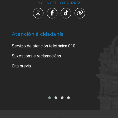
O CONCELLO EN RRSS
Atención á cidadanía
Trá
Servizo de atención telefónica 010
Empa
certi
Suxestións e reclamacións
Como
Cita previa
Tarx