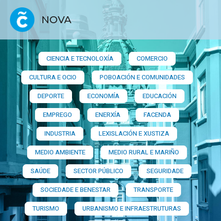
NOVA
CIENCIA E TECNOLOXÍA
COMERCIO
CULTURA E OCIO
POBOACIÓN E COMUNIDADES
DEPORTE
ECONOMÍA
EDUCACIÓN
EMPREGO
ENERXÍA
FACENDA
INDUSTRIA
LEXISLACIÓN E XUSTIZA
MEDIO AMBIENTE
MEDIO RURAL E MARIÑO
SAÚDE
SECTOR PÚBLICO
SEGURIDADE
SOCIEDADE E BENESTAR
TRANSPORTE
TURISMO
URBANISMO E INFRAESTRUTURAS