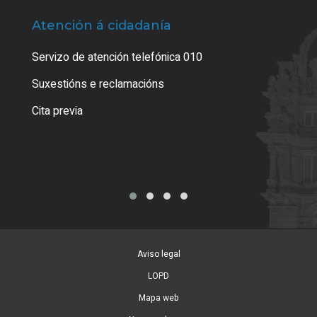
Atención á cidadanía
Trá
Servizo de atención telefónica 010
Empa
certi
Suxestións e reclamacións
Como
Cita previa
Tarx
Aviso legal
LOPD
Mapa web