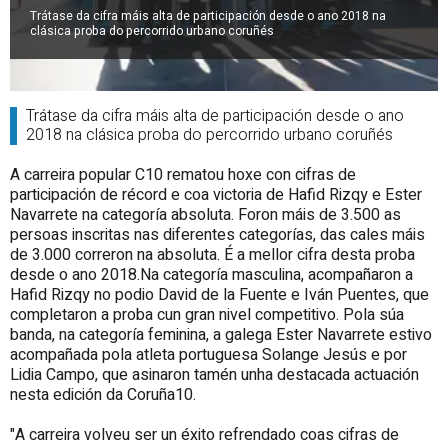
Trátase da cifra máis alta de participación desde o ano 2018 na
clásica proba do percorrido urbano coruñés
Trátase da cifra máis alta de participación desde o ano
2018 na clásica proba do percorrido urbano coruñés
A carreira popular C10 rematou hoxe con cifras de
participación de récord e coa victoria de Hafid Rizqy e Ester
Navarrete na categoría absoluta. Foron máis de 3.500 as
persoas inscritas nas diferentes categorías, das cales máis
de 3.000 correron na absoluta. É a mellor cifra desta proba
desde o ano 2018.Na categoría masculina, acompañaron a
Hafid Rizqy no podio David de la Fuente e Iván Puentes, que
completaron a proba cun gran nivel competitivo. Pola súa
banda, na categoría feminina, a galega Ester Navarrete estivo
acompañada pola atleta portuguesa Solange Jesús e por
Lidia Campo, que asinaron tamén unha destacada actuación
nesta edición da Coruña10.
"A carreira volveu ser un éxito refrendado coas cifras de