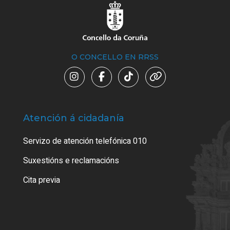
O CONCELLO EN RRSS
Atención á cidadanía
Trá
Servizo de atención telefónica 010
Empa
certi
Suxestións e reclamacións
Como
Cita previa
Tarx