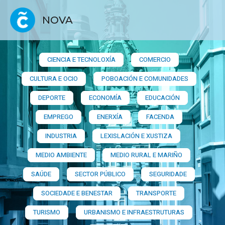
NOVA
CIENCIA E TECNOLOXÍA
COMERCIO
CULTURA E OCIO
POBOACIÓN E COMUNIDADES
DEPORTE
ECONOMÍA
EDUCACIÓN
EMPREGO
ENERXÍA
FACENDA
INDUSTRIA
LEXISLACIÓN E XUSTIZA
MEDIO AMBIENTE
MEDIO RURAL E MARIÑO
SAÚDE
SECTOR PÚBLICO
SEGURIDADE
SOCIEDADE E BENESTAR
TRANSPORTE
TURISMO
URBANISMO E INFRAESTRUTURAS