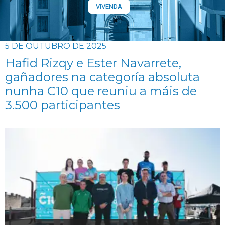
VIVENDA
5 DE OUTUBRO DE 2025
Hafid Rizqy e Ester Navarrete,
gañadores na categoría absoluta
nunha C10 que reuniu a máis de
3.500 participantes