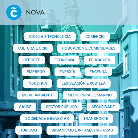
NOVA
CIENCIA E TECNOLOXÍA
COMERCIO
CULTURA E OCIO
POBOACIÓN E COMUNIDADES
DEPORTE
ECONOMÍA
EDUCACIÓN
EMPREGO
ENERXÍA
FACENDA
INDUSTRIA
LEXISLACIÓN E XUSTIZA
MEDIO AMBIENTE
MEDIO RURAL E MARIÑO
SAÚDE
SECTOR PÚBLICO
SEGURIDADE
SOCIEDADE E BENESTAR
TRANSPORTE
TURISMO
URBANISMO E INFRAESTRUTURAS