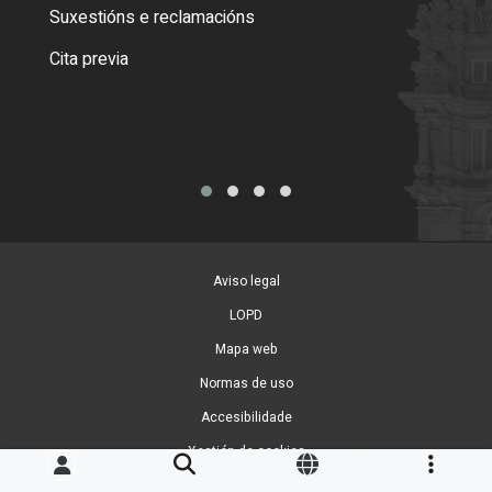
certi
Suxestións e reclamacións
Como
Cita previa
Tarx
Aviso legal
LOPD
Mapa web
Normas de uso
Accesibilidade
Xestión de cookies