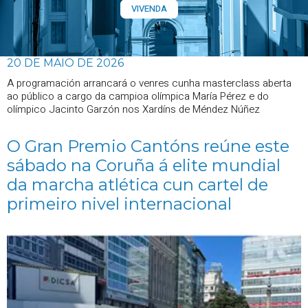
VIVENDA
20 DE MAIO DE 2026
A programación arrancará o venres cunha masterclass aberta
ao público a cargo da campioa olímpica María Pérez e do
olímpico Jacinto Garzón nos Xardíns de Méndez Núñez
O Gran Premio Cantóns reúne este
sábado na Coruña á elite mundial
da marcha atlética cun cartel de
primeiro nivel internacional