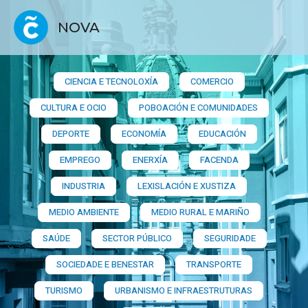
NOVA
CIENCIA E TECNOLOXÍA
COMERCIO
CULTURA E OCIO
POBOACIÓN E COMUNIDADES
DEPORTE
ECONOMÍA
EDUCACIÓN
EMPREGO
ENERXÍA
FACENDA
INDUSTRIA
LEXISLACIÓN E XUSTIZA
MEDIO AMBIENTE
MEDIO RURAL E MARIÑO
SAÚDE
SECTOR PÚBLICO
SEGURIDADE
SOCIEDADE E BENESTAR
TRANSPORTE
TURISMO
URBANISMO E INFRAESTRUTURAS