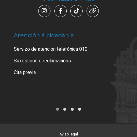
Atención á cidadanía
Trá
Servizo de atención telefónica 010
Empa
certi
Suxestións e reclamacións
Como
Cita previa
Tarx
Aviso legal