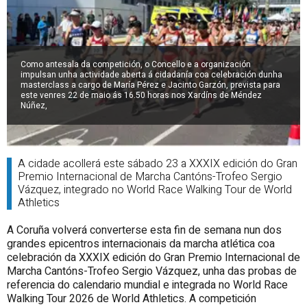
Como antesala da competición, o Concello e a organización
impulsan unha actividade aberta á cidadanía coa celebración dunha
masterclass a cargo de María Pérez e Jacinto Garzón, prevista para
este venres 22 de maio ás 16.50 horas nos Xardíns de Méndez
Núñez,
A cidade acollerá este sábado 23 a XXXIX edición do Gran
Premio Internacional de Marcha Cantóns-Trofeo Sergio
Vázquez, integrado no World Race Walking Tour de World
Athletics
A Coruña volverá converterse esta fin de semana nun dos
grandes epicentros internacionais da marcha atlética coa
celebración da XXXIX edición do Gran Premio Internacional de
Marcha Cantóns-Trofeo Sergio Vázquez, unha das probas de
referencia do calendario mundial e integrada no World Race
Walking Tour 2026 de World Athletics. A competición