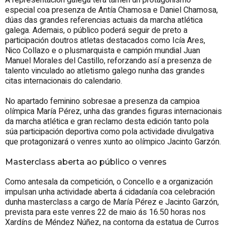
A representación galega terá tamén un protagonismo
especial coa presenza de Antía Chamosa e Daniel Chamosa,
dúas das grandes referencias actuais da marcha atlética
galega. Ademais, o público poderá seguir de preto a
participación doutros atletas destacados como Icía Ares,
Nico Collazo e o plusmarquista e campión mundial Juan
Manuel Morales del Castillo, reforzando así a presenza de
talento vinculado ao atletismo galego nunha das grandes
citas internacionais do calendario.
No apartado feminino sobresae a presenza da campioa
olímpica María Pérez, unha das grandes figuras internacionais
da marcha atlética e gran reclamo desta edición tanto pola
súa participación deportiva como pola actividade divulgativa
que protagonizará o venres xunto ao olímpico Jacinto Garzón.
Masterclass aberta ao público o venres
Como antesala da competición, o Concello e a organización
impulsan unha actividade aberta á cidadanía coa celebración
dunha masterclass a cargo de María Pérez e Jacinto Garzón,
prevista para este venres 22 de maio ás 16.50 horas nos
Xardíns de Méndez Núñez, na contorna da estatua de Curros