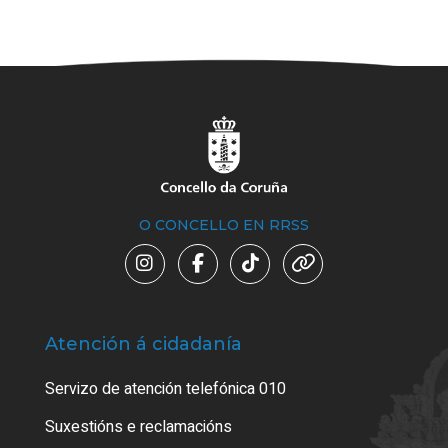
O CONCELLO EN RRSS
Atención á cidadanía
Trá
Servizo de atención telefónica 010
Empa
certi
Suxestións e reclamacións