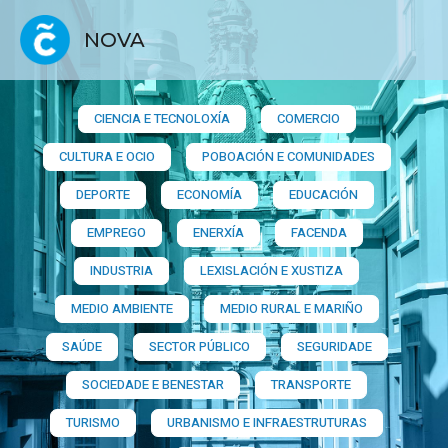
NOVA
CIENCIA E TECNOLOXÍA
COMERCIO
CULTURA E OCIO
POBOACIÓN E COMUNIDADES
DEPORTE
ECONOMÍA
EDUCACIÓN
EMPREGO
ENERXÍA
FACENDA
INDUSTRIA
LEXISLACIÓN E XUSTIZA
MEDIO AMBIENTE
MEDIO RURAL E MARIÑO
SAÚDE
SECTOR PÚBLICO
SEGURIDADE
SOCIEDADE E BENESTAR
TRANSPORTE
TURISMO
URBANISMO E INFRAESTRUTURAS