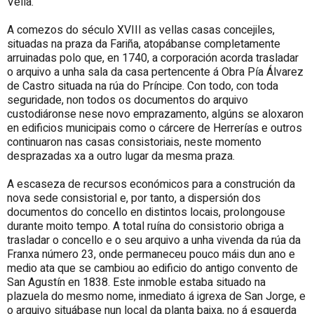
Vella.
A comezos do século XVIII as vellas casas concejiles,
situadas na praza da Fariña, atopábanse completamente
arruinadas polo que, en 1740, a corporación acorda trasladar
o arquivo a unha sala da casa pertencente á Obra Pía Álvarez
de Castro situada na rúa do Príncipe. Con todo, con toda
seguridade, non todos os documentos do arquivo
custodiáronse nese novo emprazamento, algúns se aloxaron
en edificios municipais como o cárcere de Herrerías e outros
continuaron nas casas consistoriais, neste momento
desprazadas xa a outro lugar da mesma praza.
A escaseza de recursos económicos para a construción da
nova sede consistorial e, por tanto, a dispersión dos
documentos do concello en distintos locais, prolongouse
durante moito tempo. A total ruína do consistorio obriga a
trasladar o concello e o seu arquivo a unha vivenda da rúa da
Franxa número 23, onde permaneceu pouco máis dun ano e
medio ata que se cambiou ao edificio do antigo convento de
San Agustín en 1838. Este inmoble estaba situado na
plazuela do mesmo nome, inmediato á igrexa de San Jorge, e
o arquivo situábase nun local da planta baixa, no á esquerda