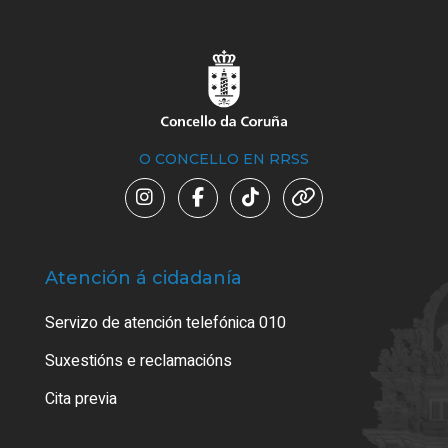
O CONCELLO EN RRSS
Atención á cidadanía
Trá
Servizo de atención telefónica 010
Empa
certi
Suxestións e reclamacións
Como
Cita previa
Tarx