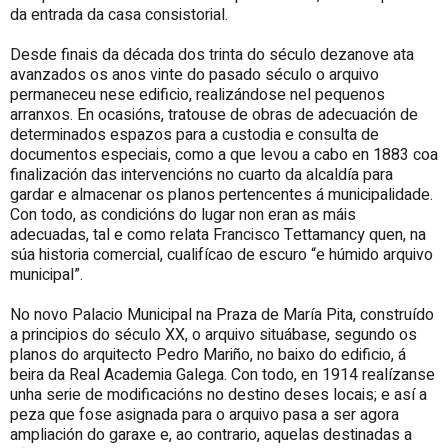
da entrada da casa consistorial.
Desde finais da década dos trinta do século dezanove ata
avanzados os anos vinte do pasado século o arquivo
permaneceu nese edificio, realizándose nel pequenos
arranxos. En ocasións, tratouse de obras de adecuación de
determinados espazos para a custodia e consulta de
documentos especiais, como a que levou a cabo en 1883 coa
finalización das intervencións no cuarto da alcaldía para
gardar e almacenar os planos pertencentes á municipalidade.
Con todo, as condicións do lugar non eran as máis
adecuadas, tal e como relata Francisco Tettamancy quen, na
súa historia comercial, cualifícao de escuro “e húmido arquivo
municipal”.
No novo Palacio Municipal na Praza de María Pita, construído
a principios do século XX, o arquivo situábase, segundo os
planos do arquitecto Pedro Mariño, no baixo do edificio, á
beira da Real Academia Galega. Con todo, en 1914 realízanse
unha serie de modificacións no destino deses locais; e así a
peza que fose asignada para o arquivo pasa a ser agora
ampliación do garaxe e, ao contrario, aquelas destinadas a