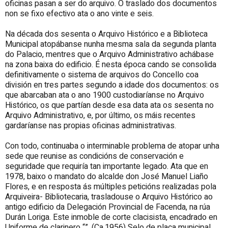
oficinas pasan a ser do arquivo. O traslado dos documentos
non se fixo efectivo ata o ano vinte e seis.
Na década dos sesenta o Arquivo Histórico e a Biblioteca
Municipal atopábanse nunha mesma sala da segunda planta
do Palacio, mentres que o Arquivo Administrativo achábase
na zona baixa do edificio. É nesta época cando se consolida
definitivamente o sistema de arquivos do Concello coa
división en tres partes segundo a idade dos documentos: os
que abarcaban ata o ano 1900 custodiaríanse no Arquivo
Histórico, os que partían desde esa data ata os sesenta no
Arquivo Administrativo, e, por último, os máis recentes
gardaríanse nas propias oficinas administrativas.
Con todo, continuaba o interminable problema de atopar unha
sede que reunise as condicións de conservación e
seguridade que requiría tan importante legado. Ata que en
1978, baixo o mandato do alcalde don José Manuel Liaño
Flores, e en resposta ás múltiples peticións realizadas pola
Arquiveira- Bibliotecaria, trasladouse o Arquivo Histórico ao
antigo edificio da Delegación Provincial de Facenda, na rúa
Durán Loriga. Este inmoble de corte clacisista, encadrado en
Uniforme de clarinero “”. (Ca.1956) Selo de placa municipal.