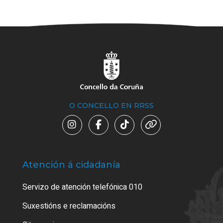
O CONCELLO EN RRSS
Atención á cidadanía
Trá
Servizo de atención telefónica 010
Empa
certi
Suxestións e reclamacións
Como