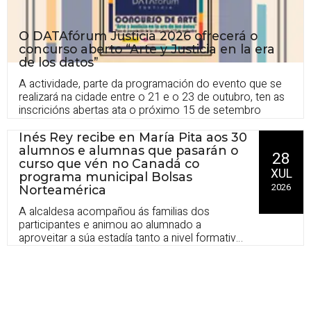
O DATAfórum Justicia 2026 ofrecerá o
concurso aberto “Arte y Justicia en la era
de los datos”
A actividade, parte da programación do evento que se
realizará na cidade entre o 21 e o 23 de outubro, ten as
inscricións abertas ata o próximo 15 de setembro
Inés Rey recibe en María Pita aos 30
alumnos e alumnas que pasarán o
28
curso que vén no Canadá co
XUL
programa municipal Bolsas
2026
Norteamérica
A alcaldesa acompañou ás familias dos
participantes e animou ao alumnado a
aproveitar a súa estadía tanto a nivel formativo
como personal, pola experiencia que supón