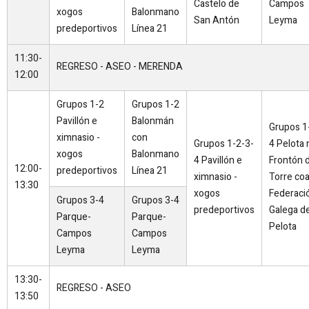
Castelo de
Campos
xogos
Balonmano
San Antón
Leyma
predeportivos
Línea 21
11:30-
REGRESO - ASEO - MERENDA
12:00
Grupos 1-2
Grupos 1-2
Pavillón e
Balonmán
Grupos 1
ximnasio -
con
Grupos 1-2-3-
4 Pelota 
xogos
Balonmano
4 Pavillón e
Frontón 
12:00-
predeportivos
Línea 21
ximnasio -
Torre co
13:30
xogos
Federaci
Grupos 3-4
Grupos 3-4
predeportivos
Galega d
Parque-
Parque-
Pelota
Campos
Campos
Leyma
Leyma
13:30-
REGRESO - ASEO
13:50