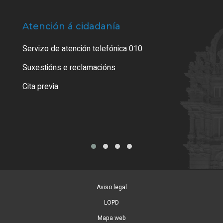
Atención á cidadanía
Trá
Servizo de atención telefónica 010
Empa
certi
Suxestións e reclamacións
Como
Cita previa
Tarx
Aviso legal
LOPD
Mapa web