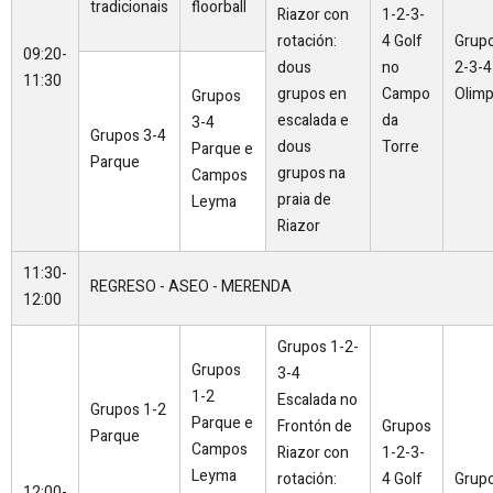
tradicionais
floorball
Riazor con
1-2-3-
rotación:
4 Golf
Grupo
09:20-
dous
no
2-3-4
11:30
grupos en
Campo
Olimp
Grupos
escalada e
da
3-4
Grupos 3-4
dous
Torre
Parque e
Parque
grupos na
Campos
praia de
Leyma
Riazor
11:30-
REGRESO - ASEO - MERENDA
12:00
Grupos 1-2-
Grupos
3-4
1-2
Escalada no
Grupos 1-2
Parque e
Frontón de
Grupos
Parque
Campos
Riazor con
1-2-3-
Leyma
rotación:
4 Golf
Grupo
12:00-