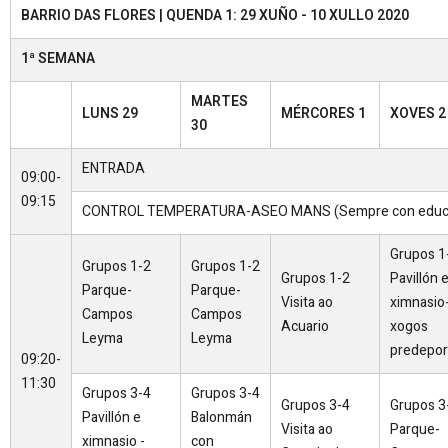
BARRIO DAS FLORES | QUENDA 1: 29 XUÑO - 10 XULLO 2020
1ª SEMANA
MARTES
LUNS 29
MÉRCORES 1
XOVES 2
30
ENTRADA
09:00-
09:15
CONTROL TEMPERATURA-ASEO MANS (Sempre con educa
Grupos 1
Grupos 1-2
Grupos 1-2
Grupos 1-2
Pavillón 
Parque-
Parque-
Visita ao
ximnasio
Campos
Campos
Acuario
xogos
Leyma
Leyma
predepor
09:20-
11:30
Grupos 3-4
Grupos 3-4
Grupos 3-4
Grupos 3
Pavillón e
Balonmán
Visita ao
Parque-
ximnasio -
con