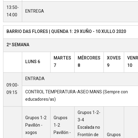
13:50-
ENTREGA
14:00
BARRIO DAS FLORES | QUENDA 1: 29 XUÑO - 10 XULLO 2020
2ª SEMANA
MARTES
MÉRCORES
XOVES
VEN
LUNS 6
7
8
9
10
ENTRADA
09:00-
CONTROL TEMPERATURA-ASEO MANS (Sempre con
09:15
educadores/as)
Grupos 1-2-
Grupos 1-2
Grupos
3-4
Pavillón -
1-2
Escalada no
xogos
Pavillón -
Frontón de
Grupos