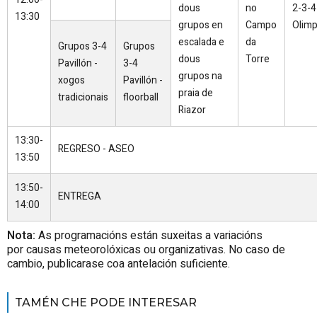
dous
no
2-3-4
13:30
grupos en
Campo
Olimp
escalada e
da
Grupos 3-4
Grupos
dous
Torre
Pavillón -
3-4
grupos na
xogos
Pavillón -
praia de
tradicionais
floorball
Riazor
13:30-
REGRESO - ASEO
13:50
13:50-
ENTREGA
14:00
Nota:
As programacións están suxeitas a variacións
por causas meteorolóxicas ou organizativas. No caso de
cambio, publicarase coa antelación suficiente.
TAMÉN CHE PODE INTERESAR