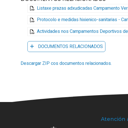
Listaxe prazas adxudicadas Campamento Verá
Protocolo e medidas hixienico-sanitarias - 
Actividades nos Campamentos Deportivos de B
DOCUMENTOS RELACIONADOS
Descargar ZIP cos documentos relacionados.
Atención 