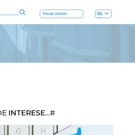
GL
Iniciar sesión
ES
|
DE
INTERESE
...#