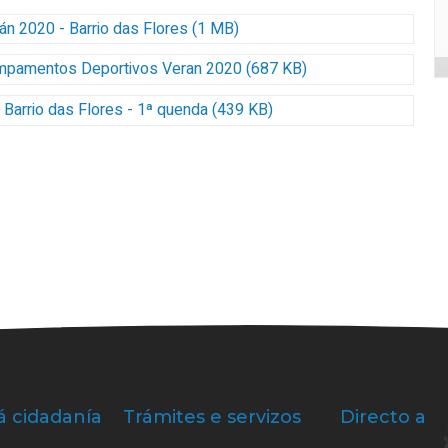
n 2020 - Barrio das Flores (1 MB)
Campamentos Deportivos Veran 2020 (687 KB)
arrio das Flores - 1ª quenda (439 KB)
á cidadanía
Trámites e servizos
Directo a