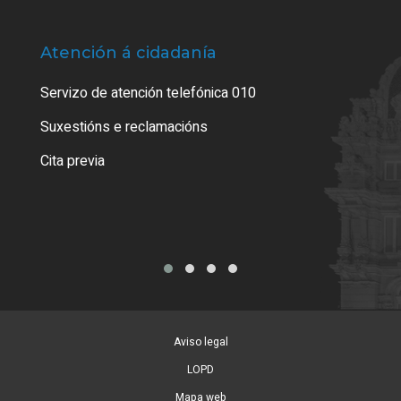
Atención á cidadanía
Trá
Servizo de atención telefónica 010
Empa
certi
Suxestións e reclamacións
Como
Cita previa
Tarx
Aviso legal
LOPD
Mapa web