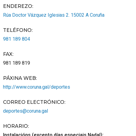
ENDEREZO:
Rúa Doctor Vázquez Iglesias 2.
15002
A Coruña
TELÉFONO
:
981 189 804
FAX
:
981 189 819
PÁXINA WEB
:
http://www.coruna.gal/deportes
CORREO ELECTRÓNICO
:
deportes@coruna.gal
HORARIO
:
Instalacións (excepto días especiais Nadal):