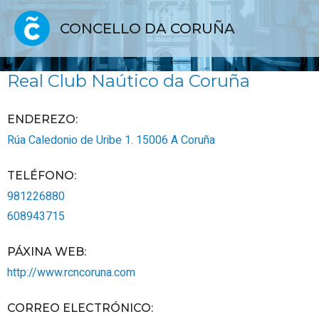
CONCELLO DA CORUÑA
Real Club Naútico da Coruña
ENDEREZO:
Rúa Caledonio de Uribe 1.
15006
A Coruña
TELÉFONO
:
981226880
608943715
PÁXINA WEB
:
http://www.rcncoruna.com
CORREO ELECTRÓNICO
: