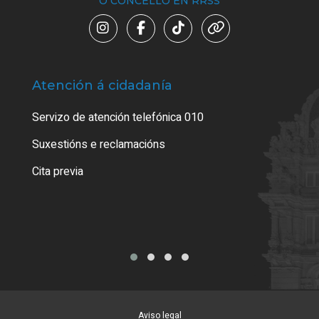
O CONCELLO EN RRSS
Atención á cidadanía
Trá
Servizo de atención telefónica 010
Empa
certi
Suxestións e reclamacións
Como
Cita previa
Tarx
Aviso legal