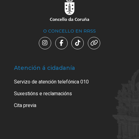
O CONCELLO EN RRSS
Atención á cidadanía
Trá
Servizo de atención telefónica 010
Empa
certi
Suxestións e reclamacións
Como
Cita previa
Tarx