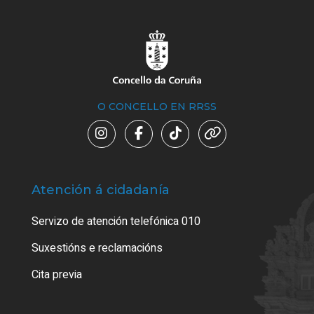
O CONCELLO EN RRSS
Atención á cidadanía
Trá
Servizo de atención telefónica 010
Empa
certi
Suxestións e reclamacións
Como
Cita previa
Tarx