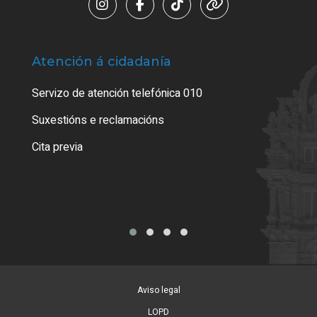
Atención á cidadanía
Trá
Servizo de atención telefónica 010
Empa
certi
Suxestións e reclamacións
Como
Cita previa
Tarx
Aviso legal
LOPD