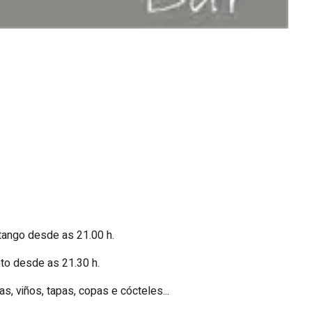
 tango desde as 21.00 h.
reto desde as 21.30 h.
as, viños, tapas, copas e cócteles...