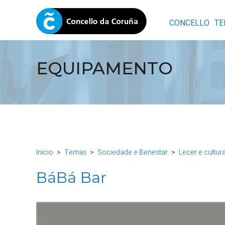
CONCELLO
TE
EQUIPAMENTO
Inicio
Temas
Sociedade e Benestar
Lecer e cultur
BáBá Bar