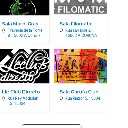
Sala Mardi Gras
Sala Filomatic
Travesía de la Torre
Rúa san jose 21.
8.
15002
A Coruña
15002
A CORUÑA
Lle Club Directo
Sala Garufa Club
Rúa Rey Abdullah
Rúa Riazor 5.
15004
13.
15004