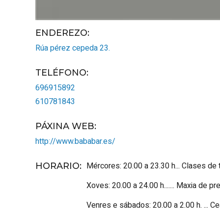
ENDEREZO:
Rúa pérez cepeda 23.
TELÉFONO
:
696915892
610781843
PÁXINA WEB
:
http://www.bababar.es/
Mércores: 20.00 a 23.30 h... Clases de
HORARIO
:
Xoves: 20.00 a 24.00 h....... Maxia de p
Venres e sábados: 20.00 a 2.00 h. ... Ce