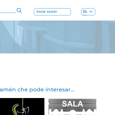
GL
Iniciar sesión
ES
|
amén che pode interesar...