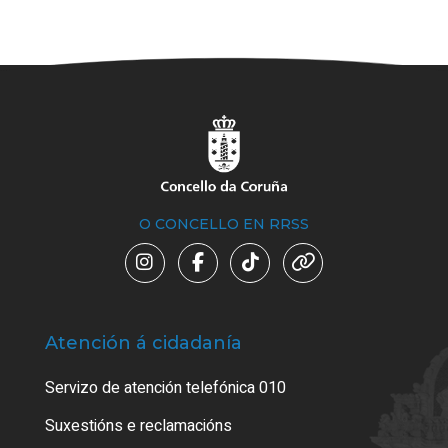
O CONCELLO EN RRSS
Atención á cidadanía
Trá
Servizo de atención telefónica 010
Empa
certi
Suxestións e reclamacións