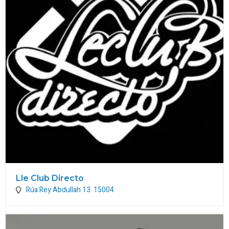
Lle Club Directo
Rúa Rey Abdullah 13.
15004