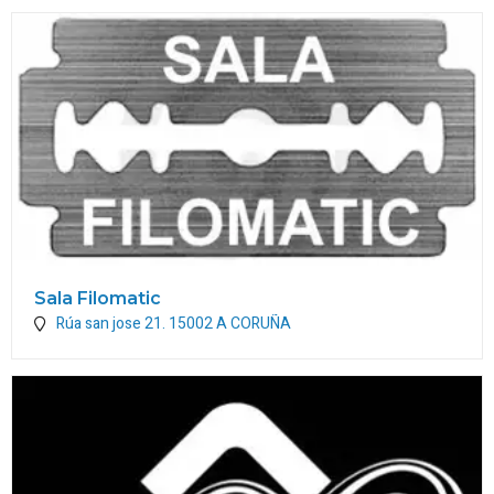
Sala Filomatic
Rúa san jose 21.
15002
A CORUÑA