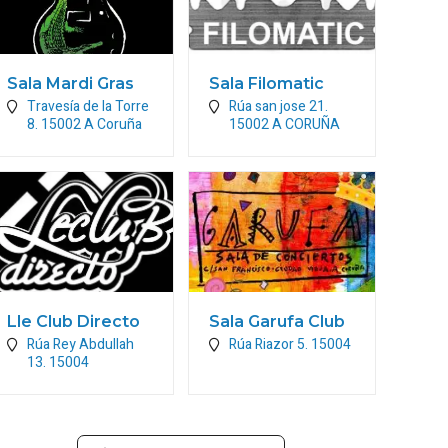
Sala Mardi Gras
Sala Filomatic
Travesía de la Torre
Rúa san jose 21.
8.
15002
A Coruña
15002
A CORUÑA
Lle Club Directo
Sala Garufa Club
Rúa Rey Abdullah
Rúa Riazor 5.
15004
13.
15004