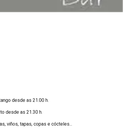
 tango desde as 21.00 h.
reto desde as 21.30 h.
as, viños, tapas, copas e cócteles...