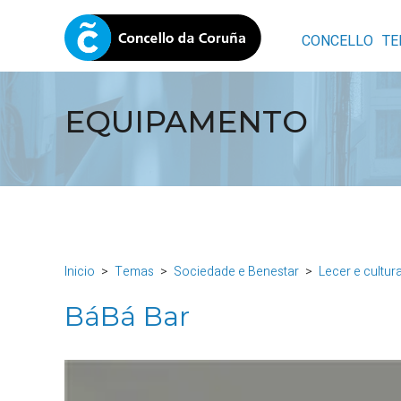
CONCELLO
TE
EQUIPAMENTO
Inicio
Temas
Sociedade e Benestar
Lecer e cultur
BáBá Bar