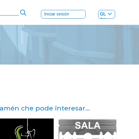
GL
Iniciar sesión
ES
|
amén che pode interesar...