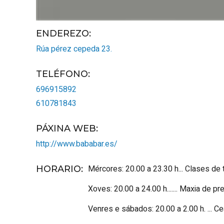
ENDEREZO:
Rúa pérez cepeda 23.
TELÉFONO
:
696915892
610781843
PÁXINA WEB
:
http://www.bababar.es/
Mércores: 20.00 a 23.30 h... Clases de
HORARIO
:
Xoves: 20.00 a 24.00 h....... Maxia de p
Venres e sábados: 20.00 a 2.00 h. ... Ce