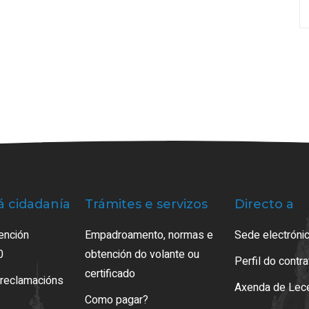
á cidadanía
Trámites e servizos
Directo a
ención
Empadroamento, normas e
Sede electrónic
0
obtención do volante ou
Perfil do contr
certificado
 reclamacións
Axenda de Lec
Como pagar?