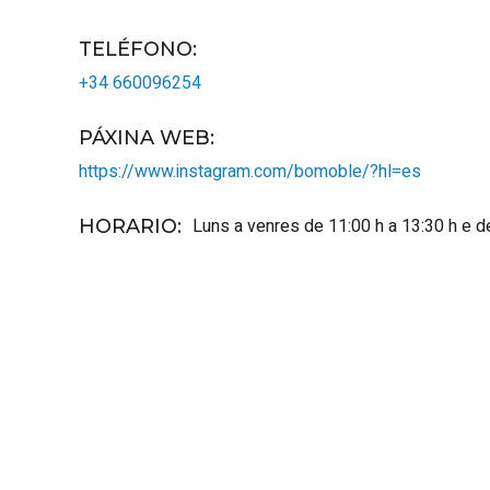
TELÉFONO
:
+34 660096254
PÁXINA WEB
:
https://www.instagram.com/bomoble/?hl=es
Luns a venres de 11:00 h a 13:30 h e d
HORARIO
: