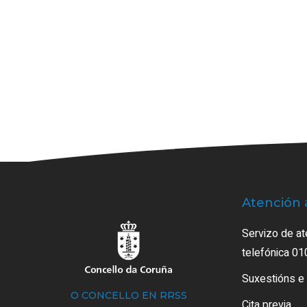
Atención 
Servizo de at
telefónica 01
Suxestións e
O CONCELLO EN RRSS
Cita previa