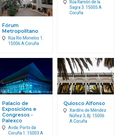
Rúa Ramón de la
Sagra 3.
15005
A
Coruña
Fórum
Metropolitano
Rúa Río Monelos 1.
15006
A Coruña
Palacio de
Quiosco Alfonso
Exposicións e
Xardíns de Méndez
Congresos -
Núñez 3, Bj.
15006
Palexco
A Coruña
Avda. Porto da
Coruña 1.
15003
A