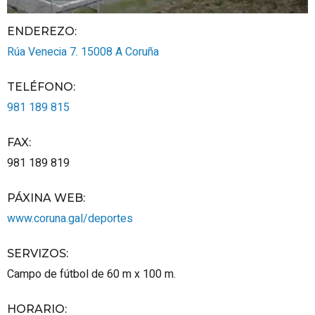
ENDEREZO:
Rúa Venecia 7.
15008
A Coruña
TELÉFONO
:
981 189 815
FAX
:
981 189 819
PÁXINA WEB
:
www.coruna.gal/deportes
SERVIZOS
:
Campo de fútbol de 60 m x 100 m.
HORARIO
: