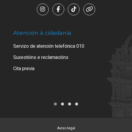
Atención á cidadanía
Trá
Servizo de atención telefónica 010
Empa
certi
Suxestións e reclamacións
Como
Cita previa
Tarx
Aviso legal