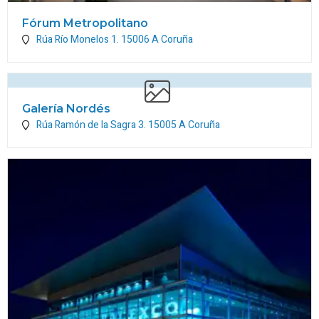
Fórum Metropolitano
Rúa Río Monelos 1.
15006
A Coruña
Galería Nordés
Rúa Ramón de la Sagra 3.
15005
A Coruña