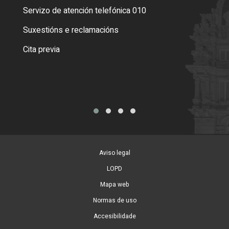
Servizo de atención telefónica 010
Empa
certi
Suxestións e reclamacións
Como
Cita previa
Tarx
Aviso legal
LOPD
Mapa web
Normas de uso
Accesibilidade