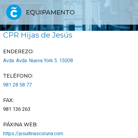
EQUIPAMENTO
CPR Hijas de Jesús
ENDEREZO:
Avda. Avda. Nueva York 5.
15008
TELÉFONO
:
981 28 58 77
FAX
:
981 136 263
PÁXINA WEB
:
https://jesuitinascoruna.com