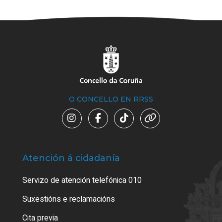
O CONCELLO EN RRSS
Atención á cidadanía
Trá
Servizo de atención telefónica 010
Empa
certi
Suxestións e reclamacións
Como
Cita previa