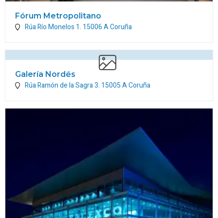
Fórum Metropolitano
Rúa Río Monelos 1.
15006
A Coruña
Galería Nordés
Rúa Ramón de la Sagra 3.
15005
A Coruña