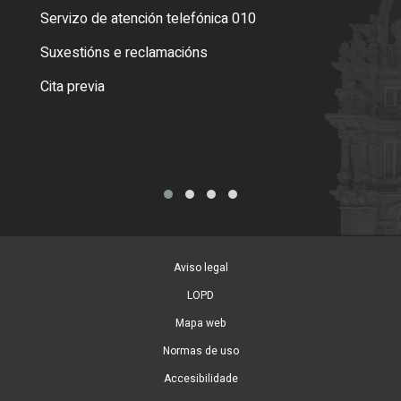
Servizo de atención telefónica 010
Empa
certi
Suxestións e reclamacións
Como
Cita previa
Tarx
Aviso legal
LOPD
Mapa web
Normas de uso
Accesibilidade