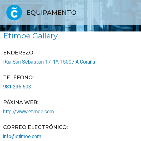
EQUIPAMENTO
Etimoe Gallery
ENDEREZO:
Rúa San Sebastián 17, 1º.
15007
A Coruña
TELÉFONO
:
981 236 603
PÁXINA WEB
:
http://www.etimoe.com
CORREO ELECTRÓNICO
:
info@etimoe.com