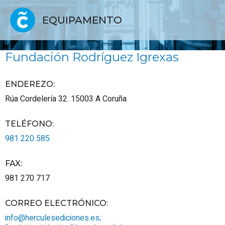
EQUIPAMENTO
Fundación Rodríguez Igrexas
ENDEREZO:
Rúa Cordelería 32.
15003
A Coruña
TELÉFONO
:
981 220 585
FAX
:
981 270 717
CORREO ELECTRÓNICO
:
info@herculesediciones.es;