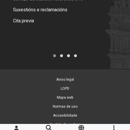
certi
Suxestións e reclamacións
Como
Cita previa
Tarx
Aviso legal
LOPD
Mapa web
Normas de uso
Accesibilidade
Xestión de cookies