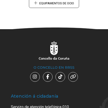
EQUIPAMENTOS DE OCIO
O CONCELLO EN RRSS
Atención á cidadanía
Trá
Servizo de atención telefónica 010
Empa