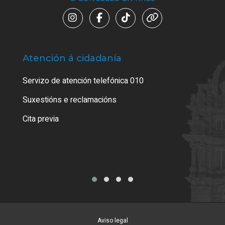
Atención á cidadanía
Trá
Servizo de atención telefónica 010
Empa
certi
Suxestións e reclamacións
Como
Cita previa
Tarx
Aviso legal