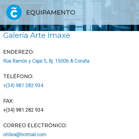
EQUIPAMENTO
Galería Arte Imaxe
ENDEREZO:
Rúa Ramón y Cajal 5, Bj.
15006
A Coruña
TELÉFONO
:
+(34) 981 282 934
FAX
:
+(34) 981 282 934
CORREO ELECTRÓNICO
:
ohllea@hotmail.com