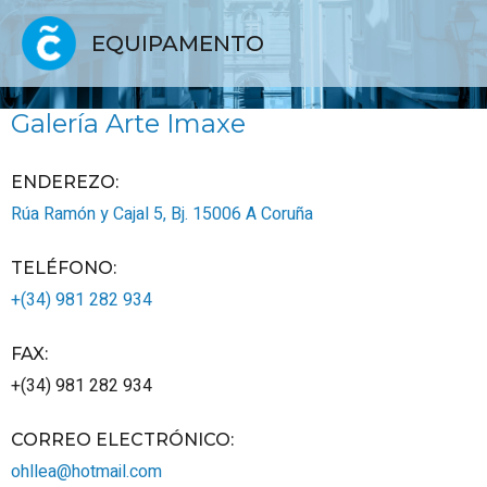
EQUIPAMENTO
Galería Arte Imaxe
ENDEREZO:
Rúa Ramón y Cajal 5, Bj.
15006
A Coruña
TELÉFONO
:
+(34) 981 282 934
FAX
:
+(34) 981 282 934
CORREO ELECTRÓNICO
:
ohllea@hotmail.com