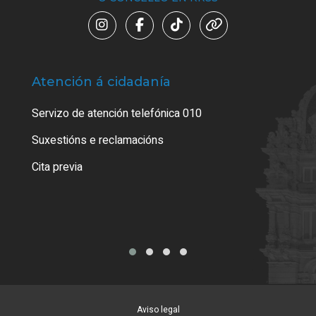
Atención á cidadanía
Trá
Servizo de atención telefónica 010
Empa
certi
Suxestións e reclamacións
Como
Cita previa
Tarx
Aviso legal