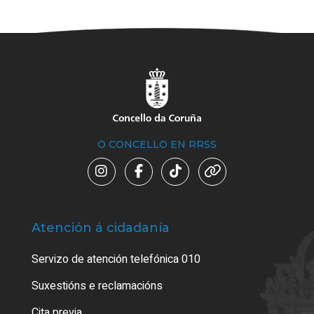
O CONCELLO EN RRSS
Atención á cidadanía
Trá
Servizo de atención telefónica 010
Empa
certi
Suxestións e reclamacións
Como
Cita previa