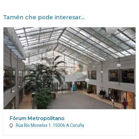
Tamén che pode interesar...
Fórum Metropolitano
Rúa Río Monelos 1.
15006
A Coruña