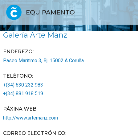
EQUIPAMENTO
Galería Arte Manz
ENDEREZO:
Paseo Marítimo 3, Bj.
15002
A Coruña
TELÉFONO
:
+(34) 630 232 983
+(34) 881 918 519
PÁXINA WEB
:
http://www.artemanz.com
CORREO ELECTRÓNICO
: